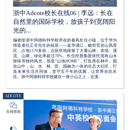
浙中Adcote校长在线06 | 李远：长在
自然里的国际学校，放孩子到宽阔阳
光的...
编者按浙中阿德科特学校所在的春风长住小镇，位于华为
缔造者任正非先生的祖居——金华浦江，毗邻官岩山风景
区，占地1170多亩，点状供地保留了大量山林、农地、溪
流、山塘，绿化率超过70%。长住控股集团依托现有山水
脉络等独特风光，筑造“山地HOME”，打造房在林中、园
在山中，山、水、林、田、园融为一体的生态大社区，打
造未来生活共同体，坚守五千年的优雅，让世界在此长
住。浙中阿德科特学校建在一座小山之上，近溪...
ADCOTE