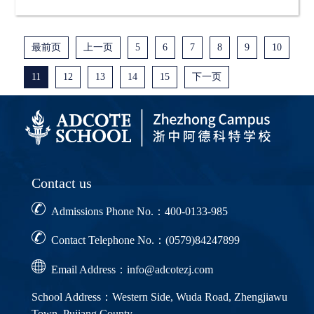
最前页
上一页
5
6
7
8
9
10
11
12
13
14
15
下一页
Contact us
Admissions Phone No.：400-0133-985
Contact Telephone No.：(0579)84247899
Email Address：info@adcotezj.com
School Address：Western Side, Wuda Road, Zhengjiawu
Town, Pujiang County,