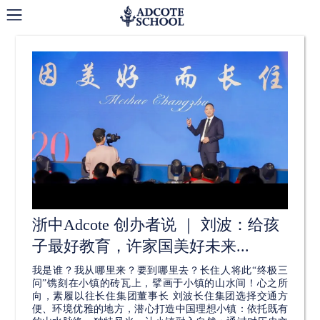
新闻与活动
浙中Adcote 创办者说 ｜ 刘波：给孩
子最好教育，许家国美好未来...
我是谁？我从哪里来？要到哪里去？长住人将此“终极三
问”镌刻在小镇的砖瓦上，擘画于小镇的山水间！心之所
向，素履以往长住集团董事长 刘波长住集团选择交通方
便、环境优雅的地方，潜心打造中国理想小镇：依托既有