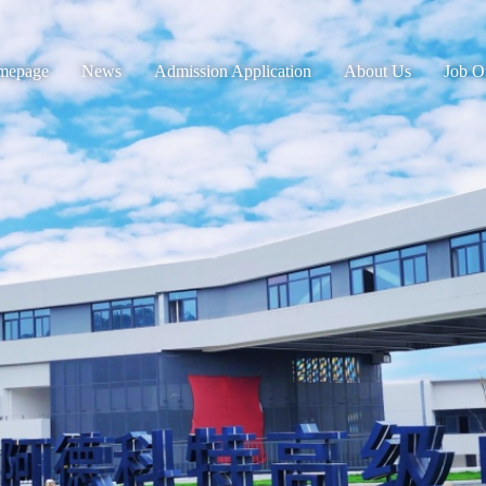
mepage
News
Admission Application
About Us
Job O