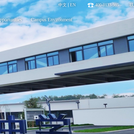
中文
EN
400-0133-985
联
pportunities
Campus Environment