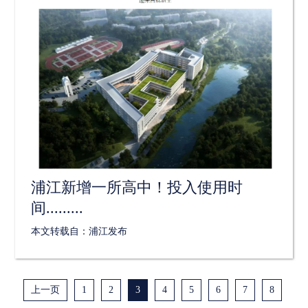
浦江新增一所高中！投入使用时
间.........
本文转载自：浦江发布
上一页
1
2
3
4
5
6
7
8