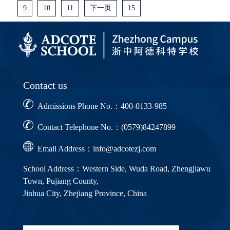
9
10
11
下一页
15
Contact us
Admissions Phone No.：400-0133-985
Contact Telephone No.：(0579)84247899
Email Address：info@adcotezj.com
School Address：Western Side, Wuda Road, Zhengjiawu
Town, Pujiang County,
Jinhua City, Zhejiang Province, China